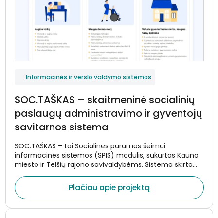
Informacinės ir verslo valdymo sistemos
SOC.TAŠKAS – skaitmeninė socialinių
paslaugų administravimo ir gyventojų
savitarnos sistema
SOC.TAŠKAS – tai Socialinės paramos šeimai
informacinės sistemos (SPIS) modulis, sukurtas Kauno
miesto ir Telšių rajono savivaldybėms. Sistema skirta
centralizuotam socialinių paslaugų administravimui,
gyventojų savitarnai ir efektyviam socialinių paslaugų
Plačiau apie projektą
teikimo procesų valdymui.