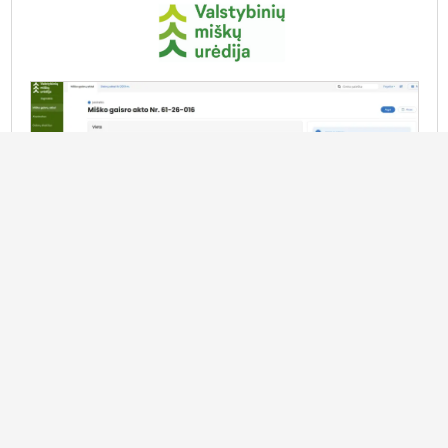
Informacinės ir verslo valdymo sistemos
Miško gaisrų registravimo sistema
Miško gaisrų registravimo sistema – tai Valstybinių
miškų urėdijai sukurta skaitmeninė platforma, skirta
miško gaisrų fiksavimui, priešgaisrinių pajėgų veiklos