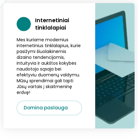
Internetiniai
tinklalapiai
Mes kuriame modernius
internetinius tinklalapius, kurie
pasižymi šiuolaikinėmis
dizaino tendencijomis,
intuityvia ir aukštos kokybės
naudotojo sąsaja bei
efektyviu duomenų valdymu.
Mūsų sprendimai gali tapti
Jūsų vartais į skaitmeninę
erdvę!
Domina paslauga