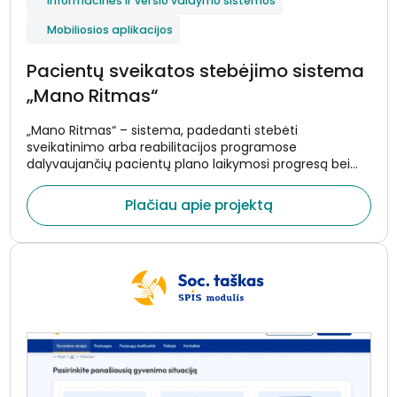
Informacinės ir verslo valdymo sistemos
Mobiliosios aplikacijos
Pacientų sveikatos stebėjimo sistema
„Mano Ritmas“
„Mano Ritmas“ – sistema, padedanti stebėti
sveikatinimo arba reabilitacijos programose
dalyvaujančių pacientų plano laikymosi progresą bei
sveikatos rodiklių pokyčius. Pacientams skirta
programėlė primina apie plano tikslus bei užduotis,
Plačiau apie projektą
surenka duomenis iš nešiojamųjų įrenginių bei
medicininių prietaisų ir perduoda šią informaciją į
gydytojams skirtą sistemą realiuoju laiku.