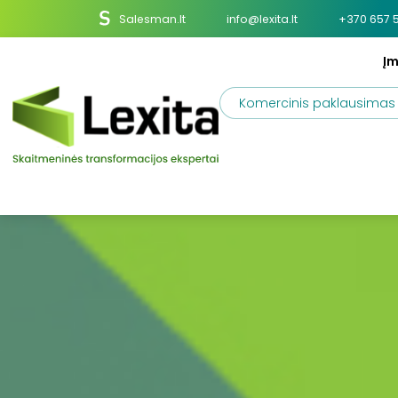
Salesman.lt
info@lexita.lt
+370 657 
Į
Komercinis paklausimas