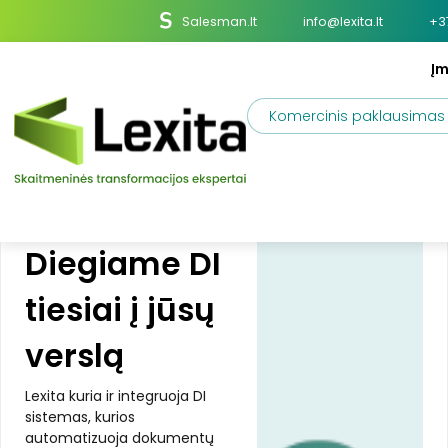
Salesman.lt
info@lexita.lt
+3
Į
Komercinis paklausimas
DI DIEGIMO PARTNERIS
Diegiame DI
tiesiai į jūsų
verslą
Lexita kuria ir integruoja DI
sistemas, kurios
automatizuoja dokumentų