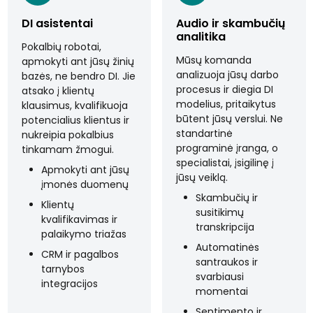
DI asistentai
Audio ir skambučių
analitika
Pokalbių robotai,
Mūsų komanda
apmokyti ant jūsų žinių
analizuoja jūsų darbo
bazės, ne bendro DI. Jie
procesus ir diegia DI
atsako į klientų
modelius, pritaikytus
klausimus, kvalifikuoja
būtent jūsų verslui. Ne
potencialius klientus ir
standartinė
nukreipia pokalbius
programinė įranga, o
tinkamam žmogui.
specialistai, įsigilinę į
Apmokyti ant jūsų
jūsų veiklą.
įmonės duomenų
Skambučių ir
Klientų
susitikimų
kvalifikavimas ir
transkripcija
palaikymo triažas
Automatinės
CRM ir pagalbos
santraukos ir
tarnybos
svarbiausi
integracijos
momentai
Sentimento ir