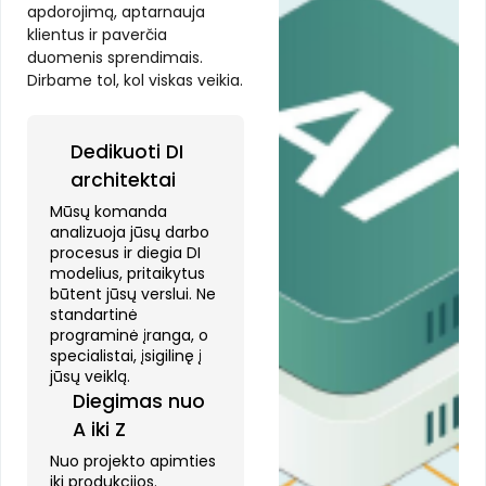
apdorojimą, aptarnauja
klientus ir paverčia
duomenis sprendimais.
Dirbame tol, kol viskas veikia.
Dedikuoti DI
architektai
Mūsų komanda
analizuoja jūsų darbo
procesus ir diegia DI
modelius, pritaikytus
būtent jūsų verslui. Ne
standartinė
programinė įranga, o
specialistai, įsigilinę į
jūsų veiklą.
Diegimas nuo
A iki Z
Nuo projekto apimties
iki produkcijos.