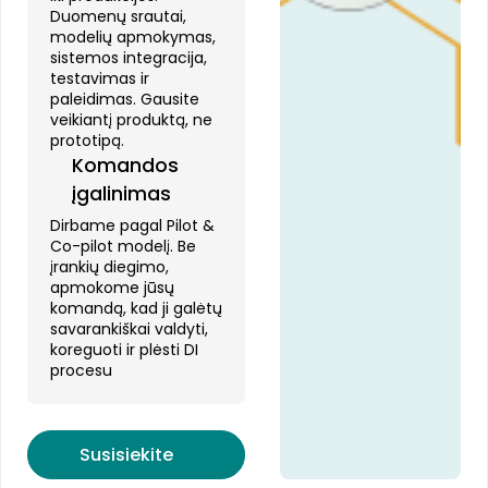
Duomenų srautai,
modelių apmokymas,
sistemos integracija,
testavimas ir
paleidimas. Gausite
veikiantį produktą, ne
prototipą.
Komandos
įgalinimas
Dirbame pagal Pilot &
Co-pilot modelį. Be
įrankių diegimo,
apmokome jūsų
komandą, kad ji galėtų
savarankiškai valdyti,
koreguoti ir plėsti DI
procesu
Susisiekite