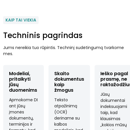
KAIP TAI VIEKIA
Techninis pagrindas
Jums nereikia tuo rūpintis. Techninį sudėtingumą tvarkome
mes.
Modeliai,
Skaito
Ieško pagal
pritaikyti
dokumentus
prasmę, ne
jūsų
kaip
raktažodžiu
duomenims
žmogus
Jūsų
Apmokome DI
Teksto
dokumentai
ant jūsų
atpažinimą
indeksuojami
įmonės
(OCR)
taip, kad
dokumentų,
deriname su
klausimas
terminijos ir
kalbos
„kokios mūsų