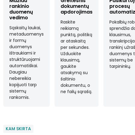
Mažiau
Greitesnis
Pasikartoj
rankinio
dokumentų
procesų
duomenų
apdorojimas
automati
vedimo
Raskite
Pokalbių rob
Sąskaitų laukai,
reikiamą
sprendžia d
metaduomenys
punktą, politiką
klausimus,
ir formų
ar ataskaitą
transkripcij
duomenys
per sekundes.
rankinį užra
ištraukiami ir
Užduokite
duomenys t
struktūruojami
klausimą,
sistemų be
automatiškai.
gaukite
tarpininkų.
Daugiau
atsakymą su
nebereikia
šaltinio
kopijuoti tarp
dokumentu, o
sistemų
ne failų sąrašą.
rankomis.
KAM SKIRTA