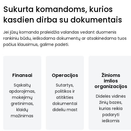
Sukurta komandoms, kurios
kasdien dirba su dokumentais
Jei jūsų komanda praleidžia valandas vedant duomenis
rankiniu būdu, ieškodama dokumentų ar atsakinėdama tuos
pačius klausimus, galime padėti.
Finansai
Operacijos
Žinioms
imlios
Sąskaitų
Sutartys,
organizacijos
apdorojimas,
politikos ir
Didelės vidinės
mokėjimų
atitikties
žinių bazės,
gretinimas,
dokumentai
kurias reikia
klaidų
dideliu mast
padaryti
mažinimas
ieškomis