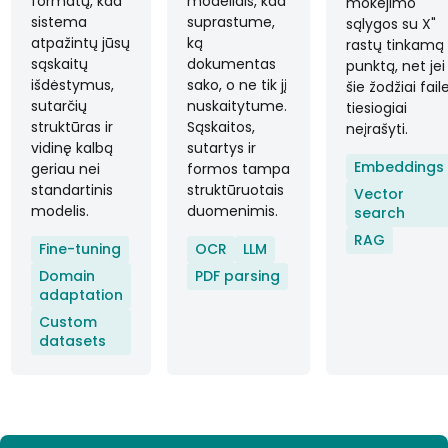
formatų, kad
modeliais, kad
mokėjimo
sistema
suprastume,
sąlygos su X"
atpažintų jūsų
ką
rastų tinkamą
sąskaitų
dokumentas
punktą, net jei
išdėstymus,
sako, o ne tik jį
šie žodžiai fail
sutarčių
nuskaitytume.
tiesiogiai
struktūras ir
Sąskaitos,
neįrašyti.
vidinę kalbą
sutartys ir
Embeddings
geriau nei
formos tampa
standartinis
struktūruotais
Vector
modelis.
duomenimis.
search
RAG
Fine-tuning
OCR
LLM
Domain
PDF parsing
adaptation
Custom
datasets