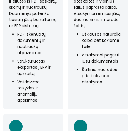
ir eilutes iš PDF sąskaitų,
ataskaitas ir vidinius
skanų ir nuotraukų.
failus paprasta kalba.
Duomenys patenka
Atsakymai remiasi jūsų
tiesiai į jūsų buhalterinę
duomenimis ir nurodo
ar ERP sistemą.
šaltinį.
PDF, skenuotų
Užklausos natūralia
dokumentų ir
kalba bet kokiame
nuotraukų
faile
atpažinimas
Atsakymai pagrįsti
Struktūruotas
jūsų dokumentais
eksportas į ERP ir
Šaltinio nuorodos
apskaitą
prie kiekvieno
Validavimo
atsakymo
taisyklės ir
anomalijų
aptikimas