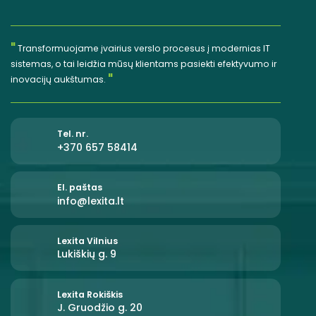
"
Transformuojame įvairius verslo procesus į modernias IT
sistemas, o tai leidžia mūsų klientams pasiekti efektyvumo ir
"
inovacijų aukštumas.
Tel. nr.
+370 657 58414
El. paštas
info@lexita.lt
Lexita Vilnius
Lukiškių g. 9
Lexita Rokiškis
J. Gruodžio g. 20