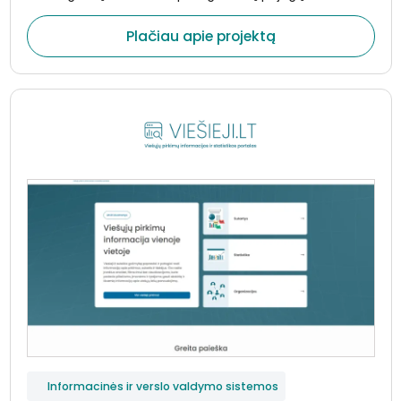
registravimui ir su gaisringumu susijusių duomenų
valdymui. Sistema automatizuoja gaisrų aktų pildymą,
Plačiau apie projektą
ataskaitų generavimą bei duomenų perdavimą
urėdijos viešajam puslapiui, taip užtikrinant operatyvų ir
patikimą informacijos atvaizdavimą.
Informacinės ir verslo valdymo sistemos