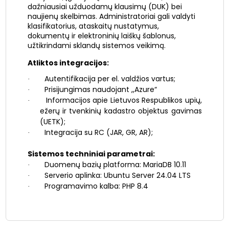
dažniausiai užduodamų klausimų (DUK) bei
naujienų skelbimas. Administratoriai gali valdyti
klasifikatorius, ataskaitų nustatymus,
dokumentų ir elektroninių laiškų šablonus,
užtikrindami sklandų sistemos veikimą.
Atliktos integracijos:
Autentifikacija per el. valdžios vartus;
·
Prisijungimas naudojant ,,Azure“
·
Informacijos apie Lietuvos Respublikos upių,
·
ežerų ir tvenkinių kadastro objektus gavimas
(UETK);
Integracija su RC (JAR, GR, AR);
·
Sistemos techniniai parametrai:
Duomenų bazių platforma: MariaDB 10.11
·
Serverio aplinka: Ubuntu Server 24.04 LTS
·
Programavimo kalba: PHP 8.4
·