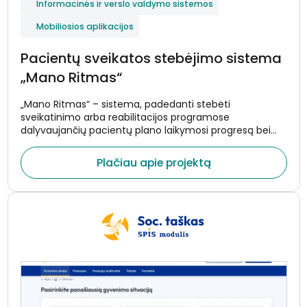
Informacinės ir verslo valdymo sistemos
Mobiliosios aplikacijos
Pacientų sveikatos stebėjimo sistema
„Mano Ritmas“
„Mano Ritmas“ – sistema, padedanti stebėti
sveikatinimo arba reabilitacijos programose
dalyvaujančių pacientų plano laikymosi progresą bei
sveikatos rodiklių pokyčius. Pacientams skirta
programėlė primina apie plano tikslus bei užduotis,
Plačiau apie projektą
surenka duomenis iš nešiojamųjų įrenginių bei
medicininių prietaisų ir perduoda šią informaciją į
gydytojams skirtą sistemą realiuoju laiku.