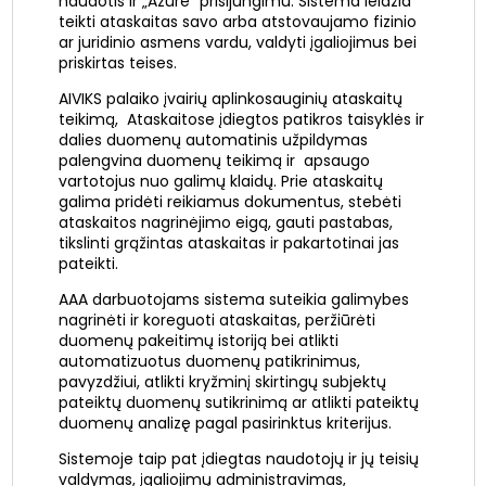
naudotis ir „Azure“ prisijungimu. Sistema leidžia
teikti ataskaitas savo arba atstovaujamo fizinio
ar juridinio asmens vardu, valdyti įgaliojimus bei
priskirtas teises.
AIVIKS palaiko įvairių aplinkosauginių ataskaitų
teikimą, Ataskaitose įdiegtos patikros taisyklės ir
dalies duomenų automatinis užpildymas
palengvina duomenų teikimą ir apsaugo
vartotojus nuo galimų klaidų. Prie ataskaitų
galima pridėti reikiamus dokumentus, stebėti
ataskaitos nagrinėjimo eigą, gauti pastabas,
tikslinti grąžintas ataskaitas ir pakartotinai jas
pateikti.
AAA darbuotojams sistema suteikia galimybes
nagrinėti ir koreguoti ataskaitas, peržiūrėti
duomenų pakeitimų istoriją bei atlikti
automatizuotus duomenų patikrinimus,
pavyzdžiui, atlikti kryžminį skirtingų subjektų
pateiktų duomenų sutikrinimą ar atlikti pateiktų
duomenų analizę pagal pasirinktus kriterijus.
Sistemoje taip pat įdiegtas naudotojų ir jų teisių
valdymas, įgaliojimų administravimas,