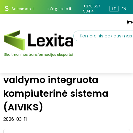
+370 657
Salesman.lt
info@lexita.lt
LT
EN
58414
Įm
Komercinis paklausimas
Projektai
Aplinkos informacijos valdymo integruota kompiuterinė sistema (AIVIKS)
Aplinkos informacijos
valdymo integruota
kompiuterinė sistema
(AIVIKS)
2026-03-11