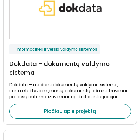
Informacinės ir verslo valdymo sistemos
Dokdata - dokumentų valdymo
sistema
Dokdata – moderni dokumentų valdymo sistema,
skirta efektyviam įmonių dokumentų administravimui,
procesų automatizavimui ir apskaitos integracijai.
Sistema sukurta taip, kad padėtų organizacijoms
centralizuotai valdyti dokumentų srautus, optimizuoti
Plačiau apie projektą
vidinius procesus ir sumažinti rankinio darbo apimtis.