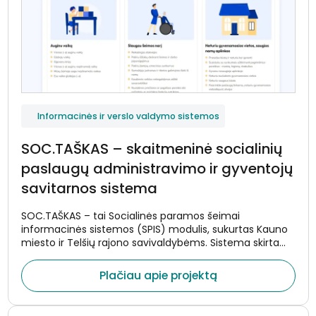
Informacinės ir verslo valdymo sistemos
SOC.TAŠKAS – skaitmeninė socialinių
paslaugų administravimo ir gyventojų
savitarnos sistema
SOC.TAŠKAS – tai Socialinės paramos šeimai
informacinės sistemos (SPIS) modulis, sukurtas Kauno
miesto ir Telšių rajono savivaldybėms. Sistema skirta
centralizuotam socialinių paslaugų administravimui,
gyventojų savitarnai ir efektyviam socialinių paslaugų
Plačiau apie projektą
teikimo procesų valdymui.