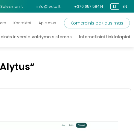
Salesman.lt
info@lexita.lt
+370 657 58414
LT
EN
Komercinis paklausimas
jera
Kontaktai
Apie mus
cinės ir verslo valdymo sistemos
Internetiniai tinklalapiai
Alytus“