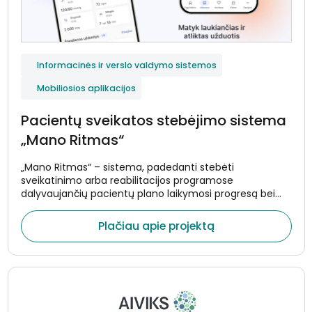
Informacinės ir verslo valdymo sistemos
Mobiliosios aplikacijos
Pacientų sveikatos stebėjimo sistema
„Mano Ritmas“
„Mano Ritmas“ – sistema, padedanti stebėti
sveikatinimo arba reabilitacijos programose
dalyvaujančių pacientų plano laikymosi progresą bei
sveikatos rodiklių pokyčius. Pacientams skirta
programėlė primina apie plano tikslus bei užduotis,
Plačiau apie projektą
surenka duomenis iš nešiojamųjų įrenginių bei
medicininių prietaisų ir perduoda šią informaciją į
gydytojams skirtą sistemą realiuoju laiku.