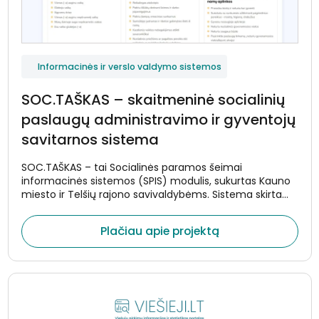
Informacinės ir verslo valdymo sistemos
SOC.TAŠKAS – skaitmeninė socialinių
paslaugų administravimo ir gyventojų
savitarnos sistema
SOC.TAŠKAS – tai Socialinės paramos šeimai
informacinės sistemos (SPIS) modulis, sukurtas Kauno
miesto ir Telšių rajono savivaldybėms. Sistema skirta
centralizuotam socialinių paslaugų administravimui,
gyventojų savitarnai ir efektyviam socialinių paslaugų
Plačiau apie projektą
teikimo procesų valdymui.