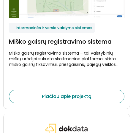
Informacinės ir verslo valdymo sistemos
Miško gaisrų registravimo sistema
Miško gaisrų registravimo sistema – tai Valstybinių
miškų urėdijai sukurta skaitmeninė platforma, skirta
miško gaisrų fiksavimui, priešgaisrinių pajėgų veiklos
registravimui ir su gaisringumu susijusių duomenų
valdymui. Sistema automatizuoja gaisrų aktų pildymą,
ataskaitų generavimą bei duomenų perdavimą
urėdijos viešajam puslapiui, taip užtikrinant operatyvų ir
patikimą informacijos atvaizdavimą.
Plačiau apie projektą