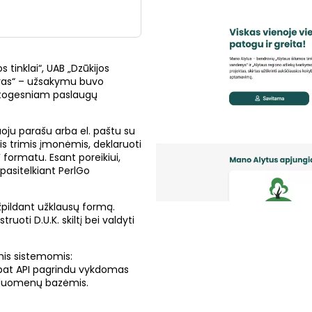
tinklai“, UAB „Dzūkijos
tras“ – užsakymu buvo
patogesniam paslaugų
uoju parašu arba el. paštu su
is trimis įmonėmis, deklaruoti
DF formatu. Esant poreikiui,
pasitelkiant PerlGo
užpildant užklausų formą.
oti D.U.K. skiltį bei valdyti
mis sistemomis:
p pat API pagrindu vykdomas
 duomenų bazėmis.