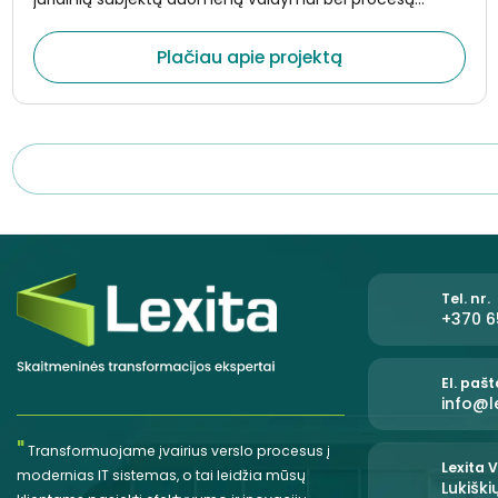
skaitmenizavimui. Sistema sukurta taip, kad užtikrintų
patogų ataskaitų pateikimą, administravimą ir
Plačiau apie projektą
bendradarbiavimą tarp išorinių bei vidinių naudotojų.
Tel. nr.
+370 6
El. paš
info@le
"
Transformuojame įvairius verslo procesus į
Lexita V
modernias IT sistemas, o tai leidžia mūsų
Lukiški