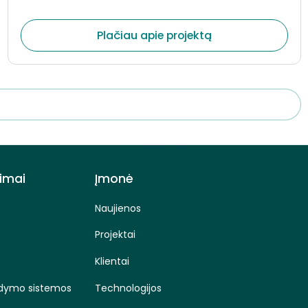
centralizuotai valdyti dokumentų srautus, optimizuoti
vidinius procesus ir sumažinti rankinio darbo apimtis.
Plačiau apie projektą
imai
Įmonė
Naujienos
Projektai
Klientai
aldymo sistemos
Technologijos