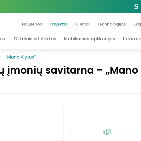
Naujienos
Projektai
Klientai
Technologijos
Kar
iui
Dirbtinis intelektas
Mobiliosios aplikacijos
Informa
 – „Mano Alytus“
ų įmonių savitarna – „Mano 