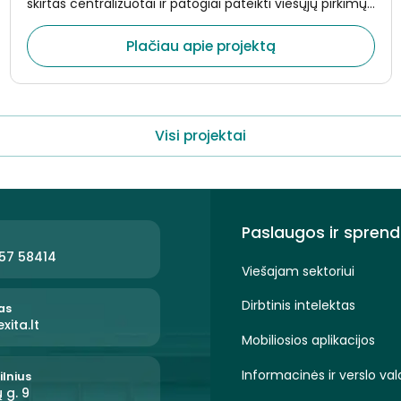
skirtas centralizuotai ir patogiai pateikti viešųjų pirkimų
duomenis.
Plačiau apie projektą
Visi projektai
Paslaugos ir sprend
57 58414
Viešajam sektoriui
Dirbtinis intelektas
tas
xita.lt
Mobiliosios aplikacijos
Informacinės ir verslo v
ilnius
ų g. 9