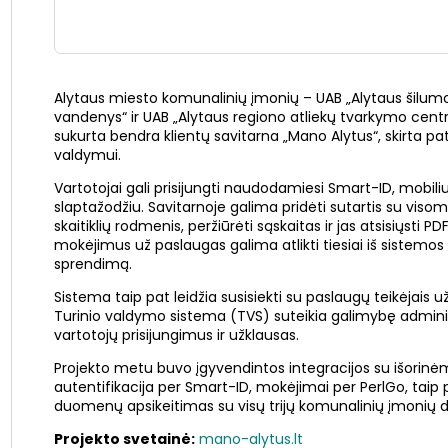
Alytaus miesto komunalinių įmonių – UAB „Alytaus šilumos 
vandenys“ ir UAB „Alytaus regiono atliekų tvarkymo cen
sukurta bendra klientų savitarna „Mano Alytus“, skirta 
valdymui.
Vartotojai gali prisijungti naudodamiesi Smart-ID, mobili
slaptažodžiu. Savitarnoje galima pridėti sutartis su visom
skaitiklių rodmenis, peržiūrėti sąskaitas ir jas atsisiųsti P
mokėjimus už paslaugas galima atlikti tiesiai iš sistemos 
sprendimą.
Sistema taip pat leidžia susisiekti su paslaugų teikėjais 
Turinio valdymo sistema (TVS) suteikia galimybę administru
vartotojų prisijungimus ir užklausas.
Projekto metu buvo įgyvendintos integracijos su išorinė
autentifikacija per Smart-ID, mokėjimai per PerlGo, tai
duomenų apsikeitimas su visų trijų komunalinių įmonių
Projekto svetainė:
mano-alytus.lt